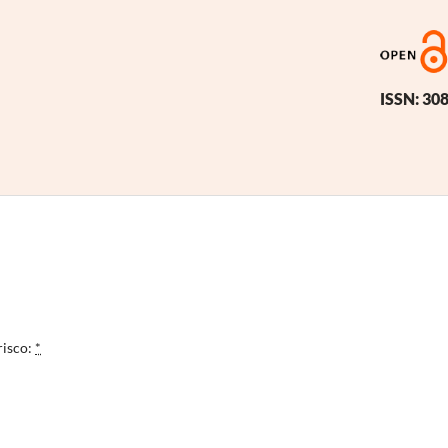
ISSN: 30
risco:
*