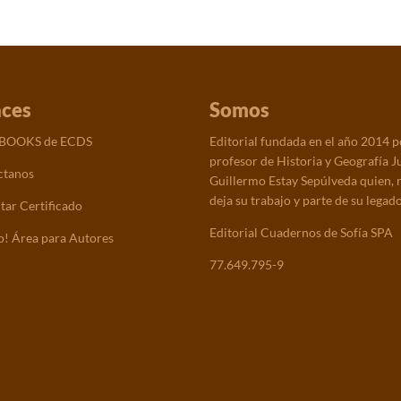
aces
Somos
 BOOKS de ECDS
Editorial fundada en el año 2014 p
profesor de Historia y Geografía J
ctanos
Guillermo Estay Sepúlveda quien, 
deja su trabajo y parte de su legado
tar Certificado
Editorial Cuadernos de Sofía SPA
! Área para Autores
77.649.795-9